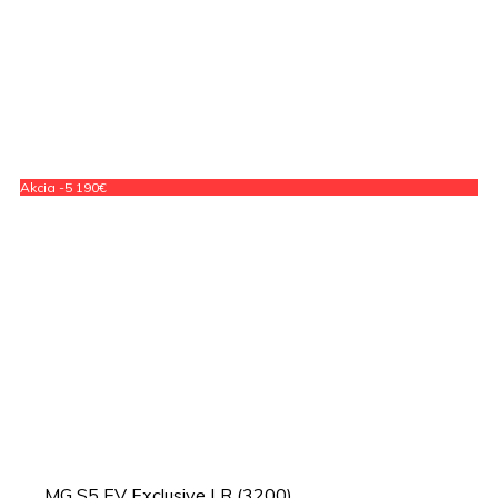
Akcia -5 190€
MG S5 EV Exclusive LR (3200)