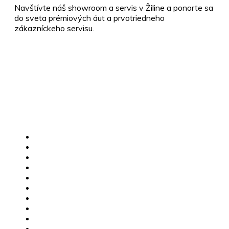
Navštívte náš showroom a servis v Žiline a ponorte sa
do sveta prémiových áut a prvotriedneho
zákazníckeho servisu.
+421 910 112 255
info@vendettacars.sk
Rosinská cesta 8917/3A, 010 08 Žilina
MG skladové vozidlá
Jazdené vozidlá
Karavany
Štvorkolky
Motorky
Servis
Poistné udalosti
Dovoz vozidiel
Výkup vozidiel
Financovanie