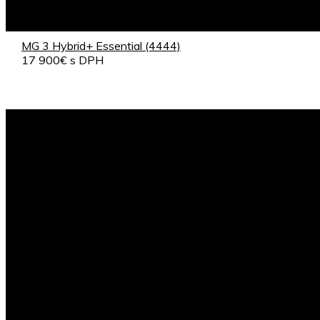
MG 3 Hybrid+ Essential (4444)
17 900€ s DPH
Registrácia od 30.01.2026
Záruka: 7 rokov / 150 000km