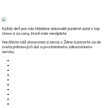
Kontaktujte nás a my vám zabezpečíme dovoz vášho
vysnívaného vozidla podľa vašich požiadaviek.
Dovoz
Každý deň pre vás hľadáme dokonalé jazdené autá v top
stave a za ceny, ktoré inde nenájdete.
Navštívte náš showroom a servis v Žiline a ponorte sa do
sveta prémiových áut a prvotriedneho zákazníckeho
servisu.
MG skladové vozidlá
Jazdené vozidlá
Karavany
Štvorkolky
Motorky
Servis
Poistné udalosti
Dovoz vozidiel
Výkup vozidiel
Financovanie