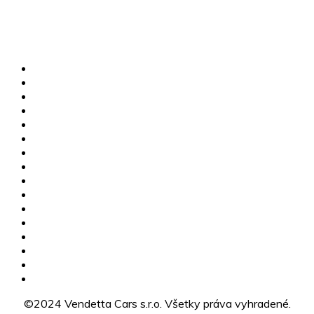
+421 910 112 255
info@vendettacars.sk
Rosinská cesta 8917/3A, 010 08 Žilina
MG skladové vozidlá
Jazdené vozidlá
Karavany
Štvorkolky
Motorky
Servis
Poistné udalosti
Dovoz vozidiel
Výkup vozidiel
Financovanie
MG Žilina
CFMOTO Žilina
O nás
Kariéra
Kontakty
GDPR
©2024 Vendetta Cars s.r.o. Všetky práva vyhradené.