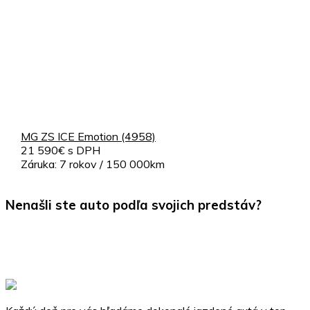
MG ZS ICE Emotion (4958)
21 590€ s DPH
Záruka: 7 rokov / 150 000km
Nenašli ste auto podľa svojich predstáv?
Kontaktujte nás a my vám zabezpečíme dovoz vášho
vysnívaného vozidla podľa vašich požiadaviek.
Dovoz