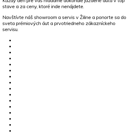
Každý deň pre vás hľadáme dokonalé jazdené autá v top
stave a za ceny, ktoré inde nenájdete.
Navštívte náš showroom a servis v Žiline a ponorte sa do
sveta prémiových áut a prvotriedneho zákazníckeho
servisu.
MG skladové vozidlá
Jazdené vozidlá
Karavany
Štvorkolky
Motorky
Servis
Poistné udalosti
Dovoz vozidiel
Výkup vozidiel
Financovanie
MG Žilina
CFMOTO Žilina
O nás
Kariéra
Kontakty
GDPR