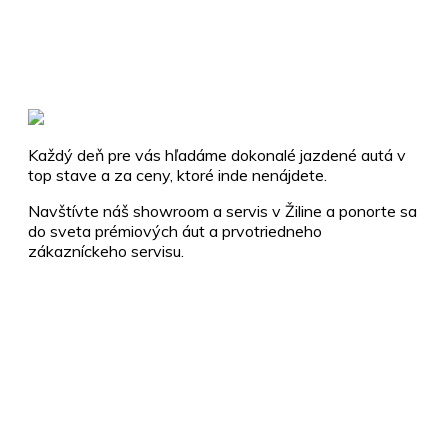
Každý deň pre vás hľadáme dokonalé jazdené autá v
top stave a za ceny, ktoré inde nenájdete.
Navštívte náš showroom a servis v Žiline a ponorte sa
do sveta prémiových áut a prvotriedneho
zákazníckeho servisu.
+421 910 112 255
info@vendettacars.sk
Rosinská cesta 8917/3A, 010 08 Žilina