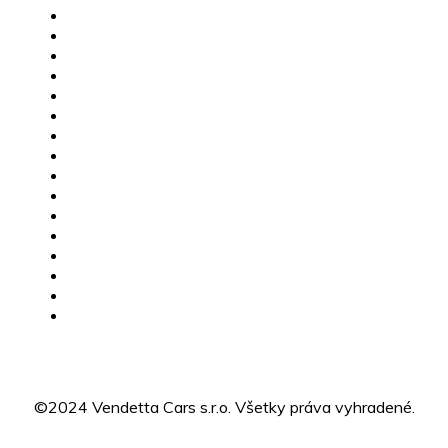
MG skladové vozidlá
Jazdené vozidlá
Karavany
Štvorkolky
Motorky
Servis
Poistné udalosti
Dovoz vozidiel
Výkup vozidiel
Financovanie
MG Žilina
CFMOTO Žilina
O nás
Kariéra
Kontakty
GDPR
©2024 Vendetta Cars s.r.o. Všetky práva vyhradené.
Designed by BLACK MILK