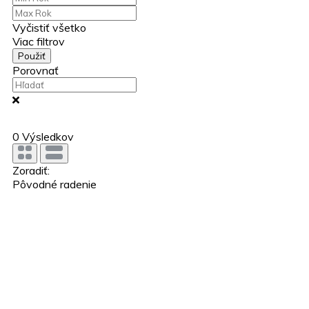
Vyčistiť všetko
Viac filtrov
Použiť
Porovnať
0
Výsledkov
Zoradiť:
Pôvodné radenie