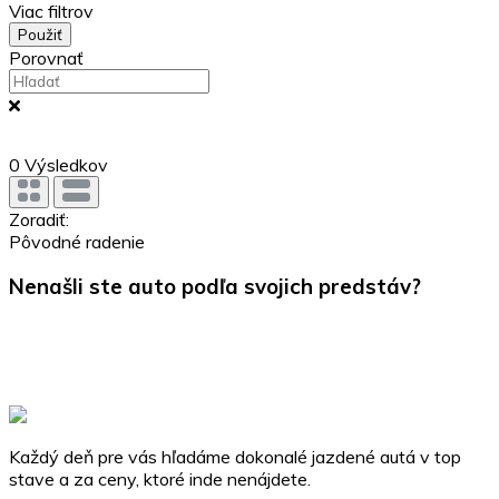
Viac filtrov
Použiť
Porovnať
0
Výsledkov
Zoradiť:
Pôvodné radenie
Nenašli ste auto podľa svojich predstáv?
Kontaktujte nás a my vám zabezpečíme dovoz vášho
vysnívaného vozidla podľa vašich požiadaviek.
Dovoz
Každý deň pre vás hľadáme dokonalé jazdené autá v top
stave a za ceny, ktoré inde nenájdete.