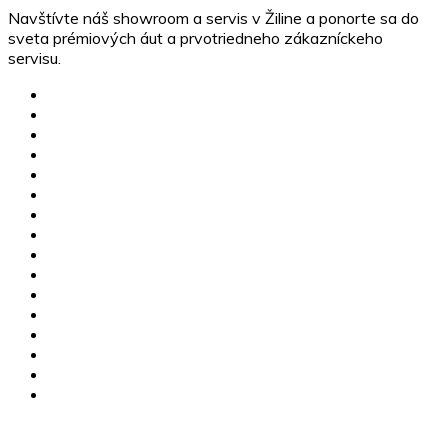
Navštívte náš showroom a servis v Žiline a ponorte sa do
sveta prémiových áut a prvotriedneho zákazníckeho
servisu.
MG skladové vozidlá
Jazdené vozidlá
Karavany
Štvorkolky
Motorky
Servis
Poistné udalosti
Dovoz vozidiel
Výkup vozidiel
Financovanie
MG Žilina
CFMOTO Žilina
O nás
Kariéra
Kontakty
GDPR
+421 910 112 255