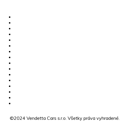
info@vendettacars.sk
Rosinská cesta 8917/3A, 010 08 Žilina
MG skladové vozidlá
Jazdené vozidlá
Karavany
Štvorkolky
Motorky
Servis
Poistné udalosti
Dovoz vozidiel
Výkup vozidiel
Financovanie
MG Žilina
CFMOTO Žilina
O nás
Kariéra
Kontakty
GDPR
©2024 Vendetta Cars s.r.o. Všetky práva vyhradené.
Designed by BLACK MILK