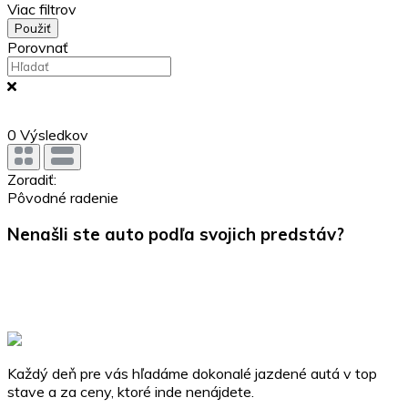
Viac filtrov
Použiť
Porovnať
0
Výsledkov
Zoradiť:
Pôvodné radenie
Nenašli ste auto podľa svojich predstáv?
Kontaktujte nás a my vám zabezpečíme dovoz vášho
vysnívaného vozidla podľa vašich požiadaviek.
Dovoz
Každý deň pre vás hľadáme dokonalé jazdené autá v top
stave a za ceny, ktoré inde nenájdete.