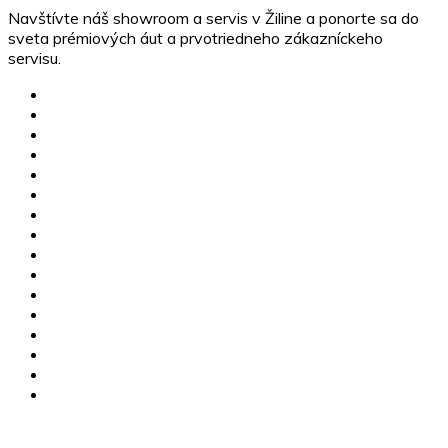
Navštívte náš showroom a servis v Žiline a ponorte sa do
sveta prémiových áut a prvotriedneho zákazníckeho
servisu.
MG skladové vozidlá
Jazdené vozidlá
Karavany
Štvorkolky
Motorky
Servis
Poistné udalosti
Dovoz vozidiel
Výkup vozidiel
Financovanie
MG Žilina
CFMOTO Žilina
O nás
Kariéra
Kontakty
GDPR
+421 910 112 255