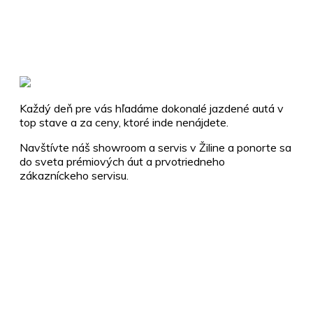
Každý deň pre vás hľadáme dokonalé jazdené autá v
top stave a za ceny, ktoré inde nenájdete.
Navštívte náš showroom a servis v Žiline a ponorte sa
do sveta prémiových áut a prvotriedneho
zákazníckeho servisu.
+421 910 112 255
info@vendettacars.sk
Rosinská cesta 8917/3A, 010 08 Žilina