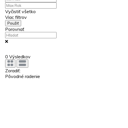
Vyčistiť všetko
Viac filtrov
Použiť
Porovnať
0
Výsledkov
Zoradiť:
Pôvodné radenie