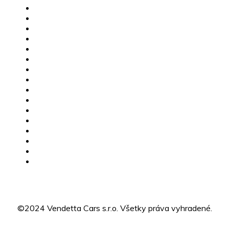
MG skladové vozidlá
Jazdené vozidlá
Karavany
Štvorkolky
Motorky
Servis
Poistné udalosti
Dovoz vozidiel
Výkup vozidiel
Financovanie
MG Žilina
CFMOTO Žilina
O nás
Kariéra
Kontakty
GDPR
©2024 Vendetta Cars s.r.o. Všetky práva vyhradené.
Designed by BLACK MILK