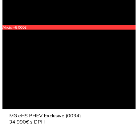
Akcia -6 000€
MG eHS PHEV Exclusive (0034)
34 990€ s DPH
Registrácia od 30.01.2026
Záruka: 7 rokov / 150 000km