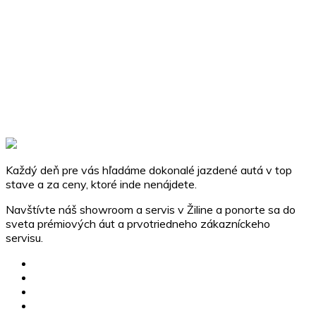
Každý deň pre vás hľadáme dokonalé jazdené autá v top
stave a za ceny, ktoré inde nenájdete.
Navštívte náš showroom a servis v Žiline a ponorte sa do
sveta prémiových áut a prvotriedneho zákazníckeho
servisu.
MG skladové vozidlá
Jazdené vozidlá
Karavany
Štvorkolky