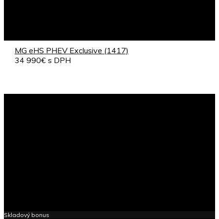
MG eHS PHEV Exclusive (1417)
34 990€ s DPH
Registrácia od 30.01.2026
Záruka: 7 rokov / 150 000km
Skladový bonus