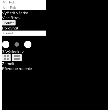
Vyčistiť všetko
Viac filtrov
Použiť
Porovnať
3
Výsledkov
Zoradiť:
Pôvodné radenie