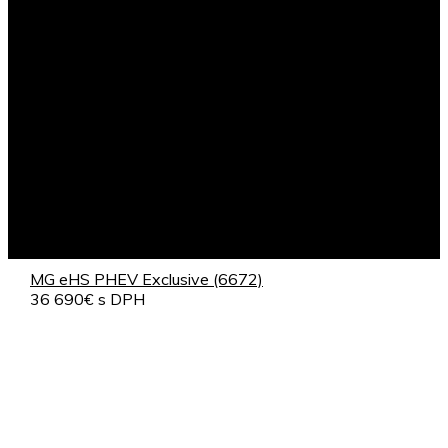
MG eHS PHEV Exclusive (6672)
36 690€ s DPH
Záruka: 7 rokov / 150 000km