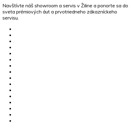
Navštívte náš showroom a servis v Žiline a ponorte sa do
sveta prémiových áut a prvotriedneho zákazníckeho
servisu.
MG skladové vozidlá
Jazdené vozidlá
Karavany
Štvorkolky
Motorky
Servis
Poistné udalosti
Dovoz vozidiel
Výkup vozidiel
Financovanie
MG Žilina
CFMOTO Žilina
O nás
Kariéra
Kontakty
GDPR
+421 910 112 255