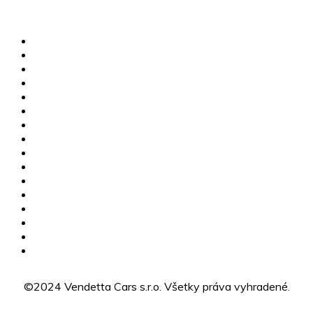
info@vendettacars.sk
Rosinská cesta 8917/3A, 010 08 Žilina
MG skladové vozidlá
Jazdené vozidlá
Karavany
Štvorkolky
Motorky
Servis
Poistné udalosti
Dovoz vozidiel
Výkup vozidiel
Financovanie
MG Žilina
CFMOTO Žilina
O nás
Kariéra
Kontakty
GDPR
©2024 Vendetta Cars s.r.o. Všetky práva vyhradené.
Designed by BLACK MILK