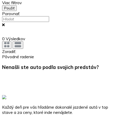
Viac filtrov
Použiť
Porovnať
0
Výsledkov
Zoradiť:
Pôvodné radenie
Nenašli ste auto podľa svojich predstáv?
Kontaktujte nás a my vám zabezpečíme dovoz vášho
vysnívaného vozidla podľa vašich požiadaviek.
Dovoz
Každý deň pre vás hľadáme dokonalé jazdené autá v top
stave a za ceny, ktoré inde nenájdete.