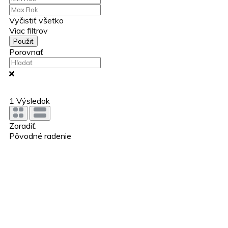
Vyčistiť všetko
Viac filtrov
Použiť
Porovnať
1
Výsledok
Zoradiť:
Pôvodné radenie