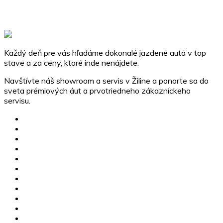
Každý deň pre vás hľadáme dokonalé jazdené autá v top
stave a za ceny, ktoré inde nenájdete.
Navštívte náš showroom a servis v Žiline a ponorte sa do
sveta prémiových áut a prvotriedneho zákazníckeho
servisu.
Ponuka vozidiel
Servis a pneuservis
Poistné udalosti
Autodetailing
Dovoz vozidiel
Výkup vozidiel
Financovanie
Showroom
O nás
Kontakt
GDPR