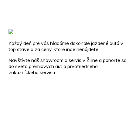
Každý deň pre vás hľadáme dokonalé jazdené autá v
top stave a za ceny, ktoré inde nenájdete.
Navštívte náš showroom a servis v Žiline a ponorte sa
do sveta prémiových áut a prvotriedneho
zákazníckeho servisu.
+421 910 112 255
info@vendettacars.sk
Rosinská cesta 8917/3A, 010 08 Žilina