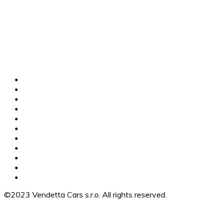
+421 910 117 755
info@vendettacars.sk
Rosinská cesta 8917/3A, 010 08 Žilina
Ponuka vozidiel
Servis a pneuservis
Poistné udalosti
Autodetailing
Dovoz vozidiel
Výkup vozidiel
Financovanie
Showroom
O nás
Kontakt
GDPR
©2023 Vendetta Cars s.r.o. All rights reserved.