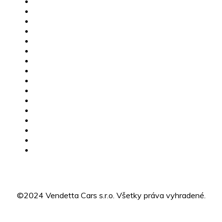
MG skladové vozidlá
Jazdené vozidlá
Karavany
Štvorkolky
Motorky
Servis
Poistné udalosti
Dovoz vozidiel
Výkup vozidiel
Financovanie
MG Žilina
CFMOTO Žilina
O nás
Kariéra
Kontakty
GDPR
©2024 Vendetta Cars s.r.o. Všetky práva vyhradené.
Designed by BLACK MILK