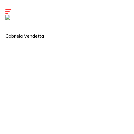
Kariéra
Kontakty
Gabriela Vendetta
gabriela@vendettacars.sk